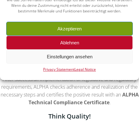
Economic Union, Asia or Europe?
Wenn du deine Zustimmung nicht erteilst oder zurückziehst, können
bestimmte Merkmale und Funktionen beeinträchtigt werden.
The capability and quality of your products and your
contractors are depandant on whether certain legislative and
Akzeptieren
regulatory requirements of the target country are met and on
the qualifications of your personnel.
Ablehnen
ALPHA offers full support for the implementation of these
Einstellungen ansehen
legislative and regulatory requirements into your internal
management system and your project handling guidelines.
Privacy Statement
Legal Notice
After successfull implementation of legislative and regulatory
requirements, ALPHA checks adherence and realization of the
necessary steps and certifies the positive result with an
ALPHA
Technical Compliance Certificate
.
Think Quality!