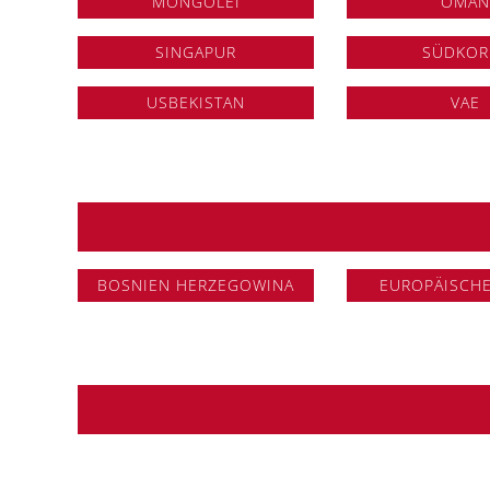
MONGOLEI
OMA
SINGAPUR
SÜDKOR
USBEKISTAN
VAE
BOSNIEN HERZEGOWINA
EUROPÄISCH
© 20
ÄGYPTEN
ALGERI