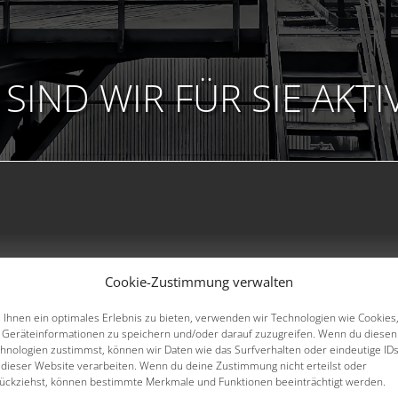
SIND WIR FÜR SIE AKTI
Cookie-Zustimmung verwalten
Ihnen ein optimales Erlebnis zu bieten, verwenden wir Technologien wie Cookies
Geräteinformationen zu speichern und/oder darauf zuzugreifen. Wenn du diesen
hnologien zustimmst, können wir Daten wie das Surfverhalten oder eindeutige ID
 dieser Website verarbeiten. Wenn du deine Zustimmung nicht erteilst oder
ückziehst, können bestimmte Merkmale und Funktionen beeinträchtigt werden.