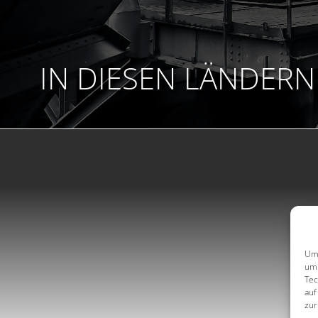
IN DIESEN LÄNDERN 
Um 
um 
Tec
auf
zur