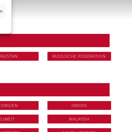
en
IRGISTAN
RUSSISCHE FÖDERATION
EORGIEN
INDIEN
KUWEIT
MALAYSIA