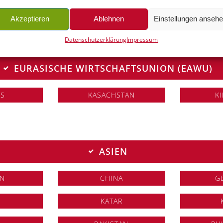
Akzeptieren
Ablehnen
Einstellungen anseh
Datenschutzerklärung
Impressum
EURASISCHE WIRTSCHAFTSUNION (EAWU)
US
KASACHSTAN
K
ASIEN
IN
CHINA
G
KATAR