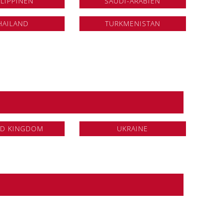
ILIPPINEN
SAUDI-ARABIEN
HAILAND
TURKMENISTAN
ED KINGDOM
UKRAINE
HA PMC
LIBYEN
MAROKKO