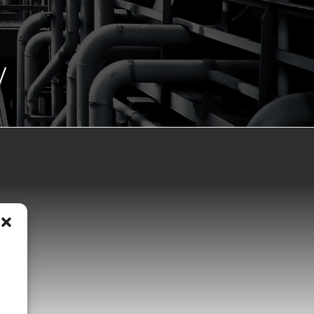
V
,
s