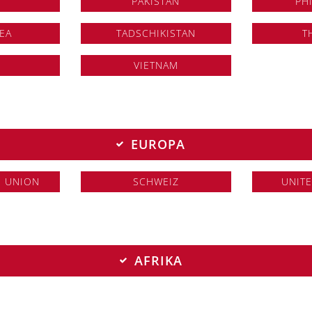
N
PAKISTAN
PH
EA
TADSCHIKISTAN
T
VIETNAM
EUROPA
E UNION
SCHWEIZ
UNIT
26 ALPHA GmbH |
Impressum
|
Datenschutzerklärung
|
ALP
AFRIKA
EN
ÄTHIOPIEN