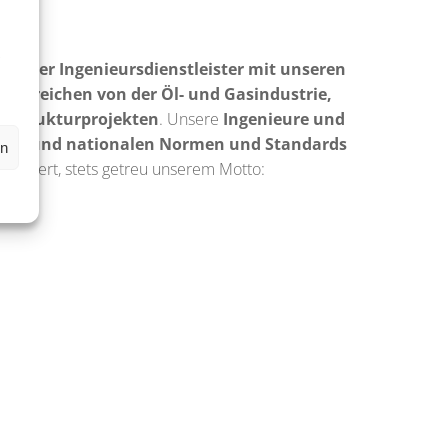
,
s
ngiger Ingenieursdienstleister mit unseren
PHA reichen von der Öl- und Gasindustrie,
frastrukturprojekten
. Unsere
Ingenieure und
ance und nationalen Normen und Standards
en
äsentiert, stets getreu unserem Motto: