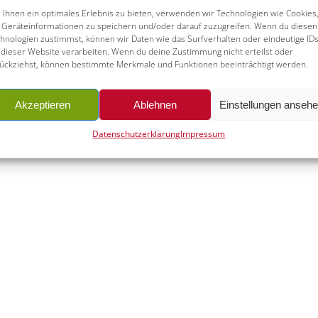
Ihnen ein optimales Erlebnis zu bieten, verwenden wir Technologien wie Cookies
Geräteinformationen zu speichern und/oder darauf zuzugreifen. Wenn du diesen
hnologien zustimmst, können wir Daten wie das Surfverhalten oder eindeutige ID
ne unseres Leitgedankens „Think Quality!“. Wir sind als
unabhä
 dieser Website verarbeiten. Wenn du deine Zustimmung nicht erteilst oder
ückziehst, können bestimmte Merkmale und Funktionen beeinträchtigt werden.
 Industriebranchen
tätig. Die Interessenschwerpunkte von
AL
erung, LNG, Prozessindustrie, Automotive bis hin zu In
maßgeschneiderte Lösungen unter Beachtung von Compli
Akzeptieren
Ablehnen
Einstellungen anseh
 ALPHA Qualität, Transparenz und punktgenaue Zielerfüllung repr
Datenschutzerklärung
Impressum