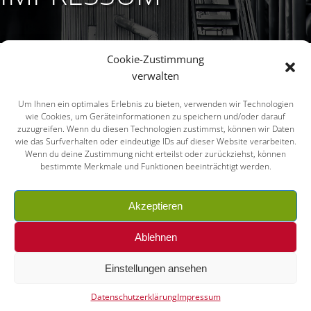
Cookie-Zustimmung
ALPHA CONSULTING
verwalten
GMBH
Um Ihnen ein optimales Erlebnis zu bieten, verwenden wir Technologien
wie Cookies, um Geräteinformationen zu speichern und/oder darauf
zuzugreifen. Wenn du diesen Technologien zustimmst, können wir Daten
wie das Surfverhalten oder eindeutige IDs auf dieser Website verarbeiten.
Certification Competence Center
Wenn du deine Zustimmung nicht erteilst oder zurückziehst, können
bestimmte Merkmale und Funktionen beeinträchtigt werden.
Markt 19
09111 Chemnitz
Akzeptieren
Germany
Ablehnen
E-Mail:
info@alpha-consulting.eu
Tel.: +49 371 6665840
Einstellungen ansehen
Fax: +49 371 66658422
Datenschutzerklärung
Impressum